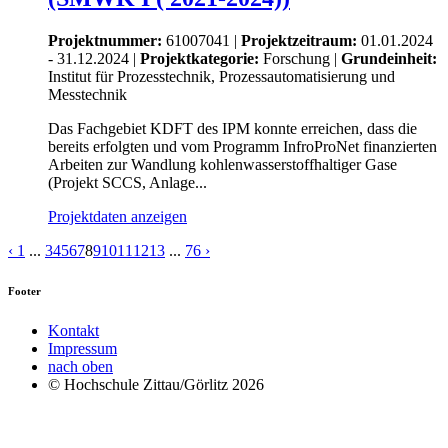
Projektnummer:
61007041 |
Projektzeitraum:
01.01.2024
- 31.12.2024 |
Projektkategorie:
Forschung
|
Grundeinheit:
Institut für Prozesstechnik, Prozessautomatisierung und
Messtechnik
Das Fachgebiet KDFT des IPM konnte erreichen, dass die
bereits erfolgten und vom Programm InfroProNet finanzierten
Arbeiten zur Wandlung kohlenwasserstoffhaltiger Gase
(Projekt SCCS, Anlage...
Projektdaten anzeigen
‹
1
...
3
4
5
6
7
8
9
10
11
12
13
...
76
›
Footer
Kontakt
Impressum
nach oben
© Hochschule Zittau/Görlitz 2026