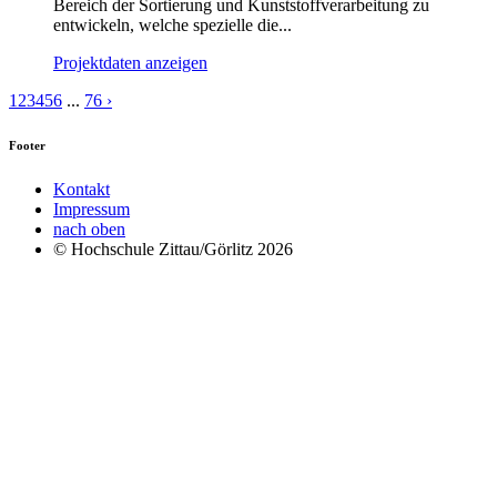
Bereich der Sortierung und Kunststoffverarbeitung zu
entwickeln, welche spezielle die...
Projektdaten anzeigen
1
2
3
4
5
6
...
76
›
Footer
Kontakt
Impressum
nach oben
© Hochschule Zittau/Görlitz 2026