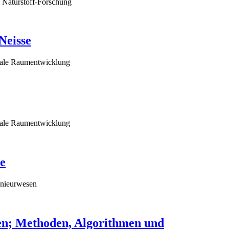
d Naturstoff-Forschung
Neisse
ziale Raumentwicklung
ziale Raumentwicklung
e
enieurwesen
gen; Methoden, Algorithmen und