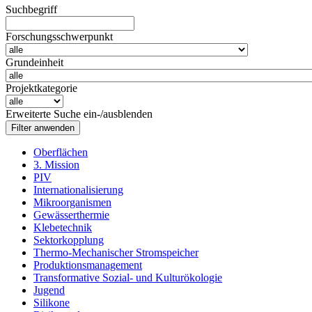
Suchbegriff
Forschungsschwerpunkt
Grundeinheit
Projektkategorie
Erweiterte Suche ein-/ausblenden
Oberflächen
3. Mission
PIV
Internationalisierung
Mikroorganismen
Gewässerthermie
Klebetechnik
Sektorkopplung
Thermo-Mechanischer Stromspeicher
Produktionsmanagement
Transformative Sozial- und Kulturökologie
Jugend
Silikone