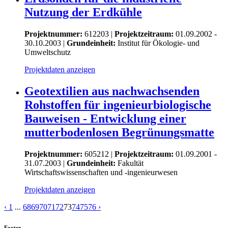
Nutzung der Erdkühle
Projektnummer:
612203 |
Projektzeitraum:
01.09.2002 -
30.10.2003 |
Grundeinheit:
Institut für Ökologie- und
Umweltschutz
Projektdaten anzeigen
Geotextilien aus nachwachsenden
Rohstoffen für ingenieurbiologische
Bauweisen - Entwicklung einer
mutterbodenlosen Begrünungsmatte
Projektnummer:
605212 |
Projektzeitraum:
01.09.2001 -
31.07.2003 |
Grundeinheit:
Fakultät
Wirtschaftswissenschaften und -ingenieurwesen
Projektdaten anzeigen
‹
1
...
68
69
70
71
72
73
74
75
76
›
Footer