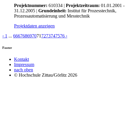
Projektnummer:
610334 |
Projektzeitraum:
01.01.2001 -
31.12.2005 |
Grundeinheit:
Institut für Prozesstechnik,
Prozessautomatisierung und Messtechnik
Projektdaten anzeigen
‹
1
...
66
67
68
69
70
71
72
73
74
75
76
›
Footer
Kontakt
Impressum
nach oben
© Hochschule Zittau/Görlitz 2026