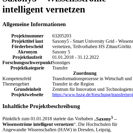
intelligent vernetzen
Allgemeine Informationen
Projektnummer
63205203
Projekttitel laut
Saxony5 - Smart University Grid - Wissenst
Förderbescheid
vernetzen, Teilvorhaben HS Zittau/Görlitz
Akronym
Saxony 5
Projektlaufzeit
01.01.2018 - 31.12.2022
Forschungsschwerpunkt
Sonstiges
Projektkategorie
Transfer
Zuordnung
Kompetenzfeld
Transformationsprozesse in Wirtschaft und 
Themengebiet
Transfer in die Region
Grundeinheit
Zentrum für Innovation und Technologietra
Projektwebseite
https://www.hszg.de/forschung/transferpro
Inhaltliche Projektbeschreibung
5
Pünktlich zum 01.01.2018 startete das Vorhaben „
Saxony
–
Wissensströme intelligent vernetzen
“. Die Hochschulen für
Angewandte Wissenschaften (HAW) in Dresden, Leipzig,