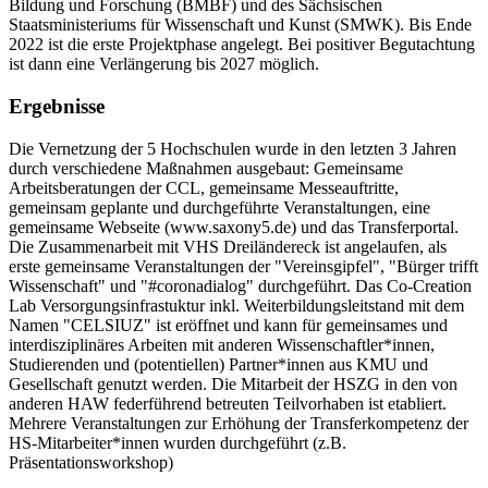
Bildung und Forschung (BMBF) und des Sächsischen
Staatsministeriums für Wissenschaft und Kunst (SMWK). Bis Ende
2022 ist die erste Projektphase angelegt. Bei positiver Begutachtung
ist dann eine Verlängerung bis 2027 möglich.
Ergebnisse
Die Vernetzung der 5 Hochschulen wurde in den letzten 3 Jahren
durch verschiedene Maßnahmen ausgebaut: Gemeinsame
Arbeitsberatungen der CCL, gemeinsame Messeauftritte,
gemeinsam geplante und durchgeführte Veranstaltungen, eine
gemeinsame Webseite (www.saxony5.de) und das Transferportal.
Die Zusammenarbeit mit VHS Dreiländereck ist angelaufen, als
erste gemeinsame Veranstaltungen der "Vereinsgipfel", "Bürger trifft
Wissenschaft" und "#coronadialog" durchgeführt. Das Co-Creation
Lab Versorgungsinfrastuktur inkl. Weiterbildungsleitstand mit dem
Namen "CELSIUZ" ist eröffnet und kann für gemeinsames und
interdisziplinäres Arbeiten mit anderen Wissenschaftler*innen,
Studierenden und (potentiellen) Partner*innen aus KMU und
Gesellschaft genutzt werden. Die Mitarbeit der HSZG in den von
anderen HAW federführend betreuten Teilvorhaben ist etabliert.
Mehrere Veranstaltungen zur Erhöhung der Transferkompetenz der
HS-Mitarbeiter*innen wurden durchgeführt (z.B.
Präsentationsworkshop)