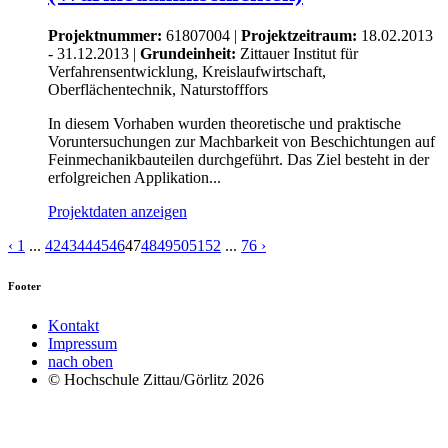
Projektnummer:
61807004 |
Projektzeitraum:
18.02.2013
- 31.12.2013 |
Grundeinheit:
Zittauer Institut für
Verfahrensentwicklung, Kreislaufwirtschaft,
Oberflächentechnik, Naturstofffors
In diesem Vorhaben wurden theoretische und praktische
Voruntersuchungen zur Machbarkeit von Beschichtungen auf
Feinmechanikbauteilen durchgeführt. Das Ziel besteht in der
erfolgreichen Applikation...
Projektdaten anzeigen
‹
1
...
42
43
44
45
46
47
48
49
50
51
52
...
76
›
Footer
Kontakt
Impressum
nach oben
© Hochschule Zittau/Görlitz 2026