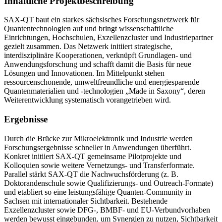
Inhaltliche Projektbeschreibung
SAX-QT baut ein starkes sächsisches Forschungsnetzwerk für
Quantentechnologien auf und bringt wissenschaftliche
Einrichtungen, Hochschulen, Exzellenzcluster und Industriepartner
gezielt zusammen. Das Netzwerk initiiert strategische,
interdisziplinäre Kooperationen, verknüpft Grundlagen- und
Anwendungsforschung und schafft damit die Basis für neue
Lösungen und Innovationen. Im Mittelpunkt stehen
ressourcenschonende, umweltfreundliche und energiesparende
Quantenmaterialien und -technologien „Made in Saxony“, deren
Weiterentwicklung systematisch vorangetrieben wird.
Ergebnisse
Durch die Brücke zur Mikroelektronik und Industrie werden
Forschungsergebnisse schneller in Anwendungen überführt.
Konkret initiiert SAX-QT gemeinsame Pilotprojekte und
Kolloquien sowie weitere Vernetzungs- und Transferformate.
Parallel stärkt SAX-QT die Nachwuchsförderung (z. B.
Doktorandenschule sowie Qualifizierungs- und Outreach-Formate)
und etabliert so eine leistungsfähige Quanten-Community in
Sachsen mit internationaler Sichtbarkeit. Bestehende
Exzellenzcluster sowie DFG-, BMBF- und EU-Verbundvorhaben
werden bewusst eingebunden, um Synergien zu nutzen, Sichtbarkeit