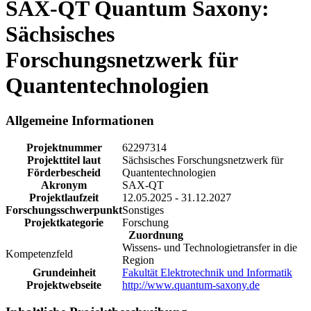
SAX-QT Quantum Saxony:
Sächsisches
Forschungsnetzwerk für
Quantentechnologien
Allgemeine Informationen
Projektnummer
62297314
Projekttitel laut
Sächsisches Forschungsnetzwerk für
Förderbescheid
Quantentechnologien
Akronym
SAX-QT
Projektlaufzeit
12.05.2025 - 31.12.2027
Forschungsschwerpunkt
Sonstiges
Projektkategorie
Forschung
Zuordnung
Wissens- und Technologietransfer in die
Kompetenzfeld
Region
Grundeinheit
Fakultät Elektrotechnik und Informatik
Projektwebseite
http://www.quantum-saxony.de