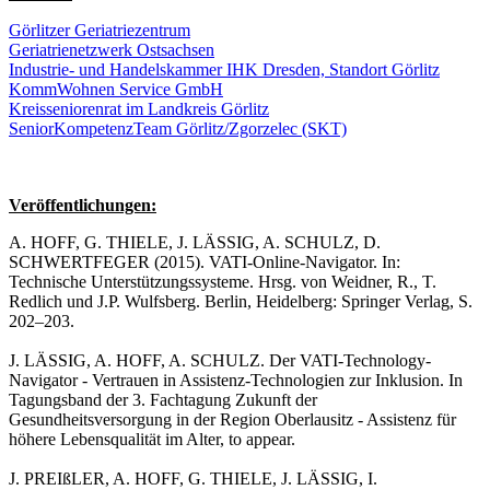
Görlitzer Geriatriezentrum
Geriatrienetzwerk Ostsachsen
Industrie- und Handelskammer IHK Dresden, Standort Görlitz
KommWohnen Service GmbH
Kreisseniorenrat im Landkreis Görlitz
SeniorKompetenzTeam Görlitz/Zgorzelec (SKT)
Veröffentlichungen:
A. HOFF, G. THIELE, J. LÄSSIG, A. SCHULZ, D.
SCHWERTFEGER (2015). VATI-Online-Navigator. In:
Technische Unterstützungssysteme. Hrsg. von Weidner, R., T.
Redlich und J.P. Wulfsberg. Berlin, Heidelberg: Springer Verlag, S.
202–203.
J. LÄSSIG, A. HOFF, A. SCHULZ. Der VATI-Technology-
Navigator - Vertrauen in Assistenz-Technologien zur Inklusion. In
Tagungsband der 3. Fachtagung Zukunft der
Gesundheitsversorgung in der Region Oberlausitz - Assistenz für
höhere Lebensqualität im Alter, to appear.
J. PREIßLER, A. HOFF, G. THIELE, J. LÄSSIG, I.