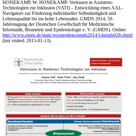
HONEKAMP, W. HONEKAMP. Vertrauen in Assistenz-
Technologien zur Inklusion (VATI) – Entwicklung eines AAL-
Navigators zur Förderung individueller Selbständigkeit und
Lebensqualität bis ins hohe Lebensalter. GMDS 2014, 59.
Jahrestagung der Deutschen Gesellschaft für Medizinische
Informatik, Biometrie und Epidemiologie e. V. (GMDS). Online:
http://www.egms.de/static/en/meetings/gmds2014/14gmds028.shtml
(last visited: 2015-01-13).