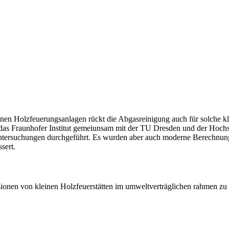
en Holzfeuerungsanlagen rückt die Abgasreinigung auch für solche kle
das Fraunhofer Institut gemeiunsam mit der TU Dresden und der Hochsc
ntersuchungen durchgeführt. Es wurden aber auch moderne Berechnun
sert.
onen von kleinen Holzfeuerstätten im umweltverträglichen rahmen zu h