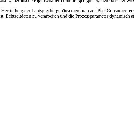
stik, thermische Eigenschaften) mithilfe geeigneter, methodischer wis
Herstellung der Lautsprechergehäusemembran aus Post Consumer recyce
e ist, Echtzeitdaten zu verarbeiten und die Prozessparameter dynamis