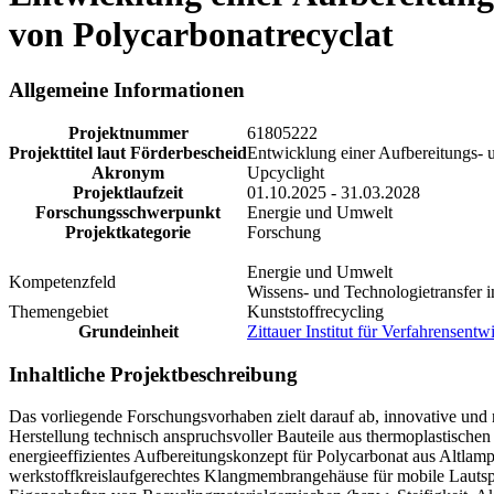
von Polycarbonatrecyclat
Allgemeine Informationen
Projektnummer
61805222
Projekttitel laut Förderbescheid
Entwicklung einer Aufbereitungs- u
Akronym
Upcyclight
Projektlaufzeit
01.10.2025 - 31.03.2028
Forschungsschwerpunkt
Energie und Umwelt
Projektkategorie
Forschung
Energie und Umwelt
Kompetenzfeld
Wissens- und Technologietransfer i
Themengebiet
Kunststoffrecycling
Grundeinheit
Zittauer Institut für Verfahrensent
Inhaltliche Projektbeschreibung
Das vorliegende Forschungsvorhaben zielt darauf ab, innovative und 
Herstellung technisch anspruchsvoller Bauteile aus thermoplastische
energieeffizientes Aufbereitungskonzept für Polycarbonat aus Altlam
werkstoffkreislaufgerechtes Klangmembrangehäuse für mobile Lautspr