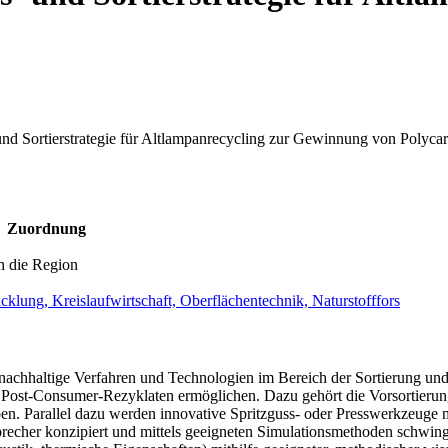
nd Sortierstrategie für Altlampanrecycling zur Gewinnung von Polycar
Zuordnung
n die Region
wicklung, Kreislaufwirtschaft, Oberflächentechnik, Naturstofffors
nachhaltige Verfahren und Technologien im Bereich der Sortierung und 
n Post-Consumer-Rezyklaten ermöglichen. Dazu gehört die Vorsortierung
pen. Parallel dazu werden innovative Spritzguss- oder Presswerkzeuge 
echer konzipiert und mittels geeigneten Simulationsmethoden schwingu