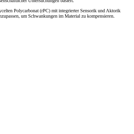
senschaftlicher Untersuchungen basiert.
lten Polycarbonat (rPC) mit integrierter Sensorik und Aktorik
ch anzupassen, um Schwankungen im Material zu kompensieren.