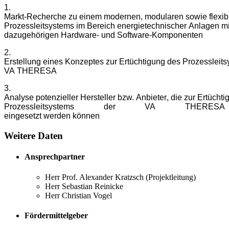
1.
Markt
-
Recherche
zu
eine
m
modernen,
modularen
sowie
flexi
Prozessleitsystems
im
Bereich
energietechnischer
Anlagen
mi
dazugehörigen
Hard
ware
-
und Softw
are
-
Komponenten
2.
Erstellung
eines
Konzeptes
zur
Ertüchtigung
des
Prozessleit
VA
THERESA
3.
Analyse
potenzieller
Hersteller
bzw.
Anbieter
,
die
zur
Ertüchti
Prozessleitsystems der VA
THERESA
eingesetzt
werden
können
Weitere Daten
Ansprechpartner
Herr Prof. Alexander Kratzsch (Projektleitung)
Herr Sebastian Reinicke
Herr Christian Vogel
Fördermittelgeber