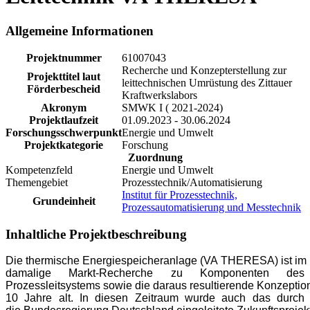
Allgemeine Informationen
Projektnummer
61007043
Recherche und Konzepterstellung zur
Projekttitel laut
leittechnischen Umrüstung des Zittauer
Förderbescheid
Kraftwerkslabors
Akronym
SMWK I ( 2021-2024)
Projektlaufzeit
01.09.2023 - 30.06.2024
Forschungsschwerpunkt
Energie und Umwelt
Projektkategorie
Forschung
Zuordnung
Kompetenzfeld
Energie und Umwelt
Themengebiet
Prozesstechnik/Automatisierung
Institut für Prozesstechnik,
Grundeinheit
Prozessautomatisierung und Messtechnik
Inhaltliche Projektbeschreibung
Die
thermische
Energiespeicheranlage
(VA
THERESA)
ist
im
damalige Markt
-
Recherche zu Komponenten des
Prozessleitsystems
sowie
die
daraus
resultierende
Konzeptio
10 Jahre
alt.
In
diesen Zeitraum
wurde
auch
das
durch