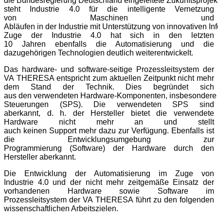
die
Bundesregierung
Deutschland
e
ingeleitete
Zukunftsprojek
steht
Industrie
4.0
für die intelligente Vernetzung
von
Maschinen und
Abläufen
in
der
Industrie
mit
Unterstützun
g
von
innovativen
In
Zuge der Industrie
4.0 hat sich
in den letzten
10
Jahren
ebenfalls die
Automatisierung
und die
dazuge
h
örigen
Technologien
deutlich
weiterentwickelt.
D
as
hardware
-
und software
-
s
eitige
Prozessleitsystem der
VA
THERESA
entspricht
zum aktuellen Zeitpunkt nicht mehr
dem Stand der Technik. Dies begründet sich
aus
den
verwendeten
Hardware
-
Komp
onenten
,
insbesondere
Steuerungen (SPS). Die verwendeten SPS sind
aberkannt
,
d.
h.
der Her
steller bietet die
verwendete
Hardware nicht mehr an und
stellt
auch
kein
en
Support
mehr
dazu
zur Verfügung.
Ebenfalls ist
die Entwicklungsumgebung
zur
Programmierung
(Software)
der
Hardware durch den
Herste
ller aberkannt.
Die Entwicklung der Automatisierung im Zuge
von
Industrie
4.0 und der nicht mehr
zeitgemäße Einsatz der
vor
handen
en
Hardware
sowie
Softwar
e
im
Prozessleitsys
tem
der VA
THERESA führt zu den folgenden
wissenschaftlichen Arbeitszielen.