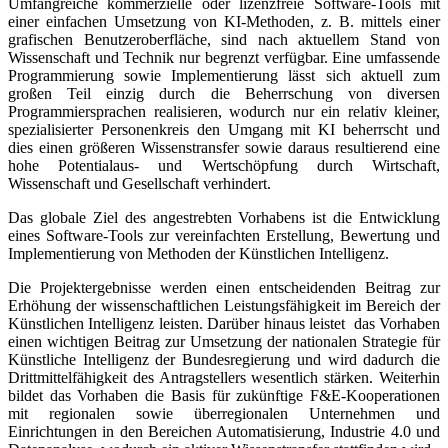
Umfangreiche kommerzielle oder lizenzfreie Software-Tools mit
einer einfachen Umsetzung von KI-Methoden, z. B. mittels einer
grafischen Benutzeroberfläche, sind nach aktuellem Stand von
Wissenschaft und Technik nur begrenzt verfügbar. Eine umfassende
Programmierung sowie Implementierung lässt sich aktuell zum
großen Teil einzig durch die Beherrschung von diversen
Programmiersprachen realisieren, wodurch nur ein relativ kleiner,
spezialisierter Personenkreis den Umgang mit KI beherrscht und
dies einen größeren Wissenstransfer sowie daraus resultierend eine
hohe Potentialaus- und Wertschöpfung durch Wirtschaft,
Wissenschaft und Gesellschaft verhindert.
Das globale Ziel des angestrebten Vorhabens ist die Entwicklung
eines Software-Tools zur vereinfachten Erstellung, Bewertung und
Implementierung von Methoden der Künstlichen Intelligenz.
Die Projektergebnisse werden einen entscheidenden Beitrag zur
Erhöhung der wissenschaftlichen Leistungsfähigkeit im Bereich der
Künstlichen Intelligenz leisten. Darüber hinaus leistet das Vorhaben
einen wichtigen Beitrag zur Umsetzung der nationalen Strategie für
Künstliche Intelligenz der Bundesregierung und wird dadurch die
Drittmittelfähigkeit des Antragstellers wesentlich stärken. Weiterhin
bildet das Vorhaben die Basis für zukünftige F&E-Kooperationen
mit regionalen sowie überregionalen Unternehmen und
Einrichtungen in den Bereichen Automatisierung, Industrie 4.0 und