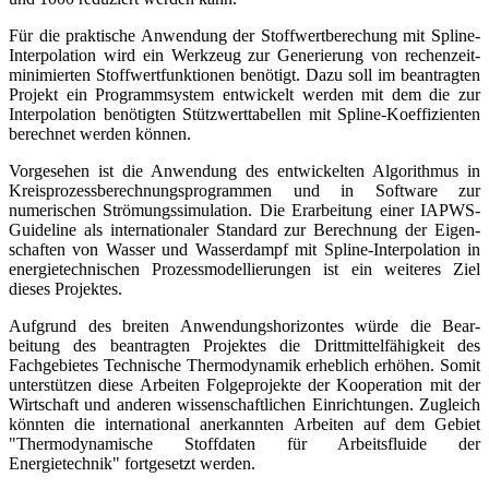
Für die praktische Anwendung der Stoffwertberechung mit Spline-
Interpolation wird ein Werkzeug zur Generierung von rechen­zeit­
minimierten Stoffwertfunktionen benötigt. Dazu soll im beantragten
Projekt ein Programmsystem entwickelt werden mit dem die zur
Interpolation benötigten Stütz­wert­tabellen mit Spline-Koeffizienten
berechnet werden können.
Vorgesehen ist die Anwendung des entwickelten Algorithmus in
Kreisprozess­berechnungs­programmen und in Software zur
numerischen Strömungssimulation. Die Erarbeitung einer IAPWS-
Guideline als internationaler Standard zur Berechnung der Eigen­
schaften von Wasser und Wasserdampf mit Spline-Interpolation in
energietechnischen Prozess­modellierungen ist ein weiteres Ziel
dieses Projektes.
Aufgrund des breiten Anwendungshorizontes würde die Bear­
beitung des beantragten Projektes die Dritt­mittel­fähigkeit des
Fachgebietes Technische Thermo­dynamik erheblich erhöhen. Somit
unter­stützen diese Arbeiten Folgeprojekte der Kooperation mit der
Wirtschaft und anderen wissen­schaftlichen Einrichtungen. Zugleich
könnten die international anerkannten Arbeiten auf dem Gebiet
"Thermodynamische Stoffdaten für Arbeits­fluide der
Energietechnik" fortgesetzt werden.