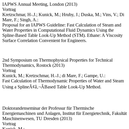
IAPWS Annual Meeting, London (2013)
Vortrag
Kretzschmar, H-.J.; Kunick, M.; Hruby, J.; Duska, M.; Vins, V.; Di
Mare, F.; Singh, A.:
Proposal for an IAPWS Guideline: Fast Calculation of Steam and
Water Properties in Computational Fluid Dynamics Using the
Spline-Based Table Look-Up Method (STM). Ethane: A Viscosity
Surface Correlation Convenient for Engineers.
2nd Symposium on Thermophysical Properties for Technical
Thermodynamics, Rostock (2013)
Vortrag
Kunick, M.; Kretzschmar, H.-J.; di Mare, F.; Gampe, U.:
Fast Calculation of Thermodynamic Properties of Water and Steam
Using a SplineÃ¢â‚¬ÂBased Table Look-Up Method.
Doktorandenseminar der Professur für Thermische
Energiemaschinen und Anlagen, Institut für Energietechnik, Fakultät
Maschinenwesen, TU Dresden (2013)
Vortrag
Kunick, M.: