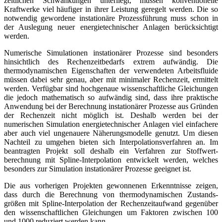
zeitlichen Schwankungen unterliegt, müssen konventionelle
Kraftwerke viel häufiger in ihrer Leistung geregelt werden. Die so
notwendig gewordene instationäre Prozess­führung muss schon in
der Auslegung neuer energietechnischer Anlagen berücksichtigt
werden.
Numerische Simulationen instationärer Prozesse sind besonders
hinsichtlich des Rechenzeit­bedarfs extrem aufwändig. Die
thermodynamischen Eigenschaften der verwendeten Arbeitsfluide
müssen dabei sehr genau, aber mit minimaler Rechenzeit, ermittelt
werden. Verfügbar sind hoch­genaue wissenschaftliche Gleichungen
die jedoch mathematisch so aufwändig sind, dass ihre praktische
Anwendung bei der Berechnung instationärer Prozesse aus Gründen
der Rechenzeit nicht möglich ist. Deshalb werden bei der
numerischen Simulation energie­technischer Anlagen viel einfachere
aber auch viel ungenauere Näherungsmodelle genutzt. Um diesen
Nachteil zu umgehen bieten sich Interpolationsverfahren an. Im
beantragten Projekt soll deshalb ein Verfahren zur Stoffwert­
berechnung mit Spline-Interpolation entwickelt werden, welches
besonders zur Simulation instationärer Prozesse geeignet ist.
Die aus vorherigen Projekten gewonnenen Erkenntnisse zeigen,
dass durch die Berechnung von thermo­dynamischen Zustands­
größen mit Spline-Interpolation der Rechenzeitaufwand gegen­über
den wissen­schaft­lichen Gleichungen um Faktoren zwischen 100
und 1000 reduziert werden kann.