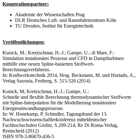
Kooperationspartner:
Akademie der Wissenschaften Prag
DLR Deutsches Luft- und Raumfahrtzentrum Köln
TU Dresden, Institut für Energietechnik
Veröffentlichungen:
Kunick, M.; Kretzschmar, H.-J.; Gampe, U.; di Mare, F.:
Simulation instationärer Prozesse und CFD in Dampfturbinen
mithilfe eine neuen Spline-basierten Stoffwert-
Berechnungsverfahrens.
In: Kraftwerkstechnik 2014, Hrsg. Beckmann, M. und Hurtado, A.,
Verlag Saxonia, Freiberg, S. 515-526 (2014)
Kunick, M; Kretzschmar, H.-J.; Gampe, U.:
Schnelle und flexible Berechnung thermodynamischer Stoffwerte
mit Spline-Interpolation für die Modellierung instationärer
Energieumwandlungsprozesse.
In: W. Honekamp, P. Schindler, Tagungsband der 13.
Nachwuchswissenschaftlerkonferenz mitteldeutscher
Fachhochschulen Görlitz, S.209-214, Re Di Roma-Verlag,
Remscheid (2012)
ISBN 978-3-86870-436-5