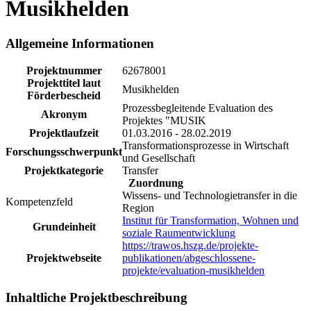
Musikhelden
Allgemeine Informationen
Projektnummer
62678001
Projekttitel laut
Musikhelden
Förderbescheid
Prozessbegleitende Evaluation des
Akronym
Projektes "MUSIK
Projektlaufzeit
01.03.2016 - 28.02.2019
Transformationsprozesse in Wirtschaft
Forschungsschwerpunkt
und Gesellschaft
Projektkategorie
Transfer
Zuordnung
Wissens- und Technologietransfer in die
Kompetenzfeld
Region
Institut für Transformation, Wohnen und
Grundeinheit
soziale Raumentwicklung
https://trawos.hszg.de/projekte-
Projektwebseite
publikationen/abgeschlossene-
projekte/evaluation-musikhelden
Inhaltliche Projektbeschreibung