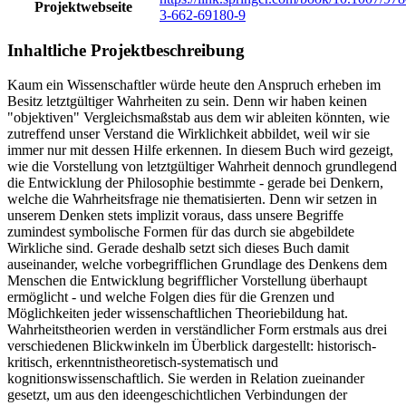
Projektwebseite
3-662-69180-9
Inhaltliche Projektbeschreibung
Kaum ein Wissenschaftler würde heute den Anspruch erheben im
Besitz letztgültiger Wahrheiten zu sein. Denn wir haben keinen
"objektiven" Vergleichsmaßstab aus dem wir ableiten könnten, wie
zutreffend unser Verstand die Wirklichkeit abbildet, weil wir sie
immer nur mit dessen Hilfe erkennen. In diesem Buch wird gezeigt,
wie die Vorstellung von letztgültiger Wahrheit dennoch grundlegend
die Entwicklung der Philosophie bestimmte - gerade bei Denkern,
welche die Wahrheitsfrage nie thematisierten. Denn wir setzen in
unserem Denken stets implizit voraus, dass unsere Begriffe
zumindest symbolische Formen für das durch sie abgebildete
Wirkliche sind. Gerade deshalb setzt sich dieses Buch damit
auseinander, welche vorbegrifflichen Grundlage des Denkens dem
Menschen die Entwicklung begrifflicher Vorstellung überhaupt
ermöglicht - und welche Folgen dies für die Grenzen und
Möglichkeiten jeder wissenschaftlichen Theoriebildung hat.
Wahrheitstheorien werden in verständlicher Form erstmals aus drei
verschiedenen Blickwinkeln im Überblick dargestellt: historisch-
kritisch, erkenntnistheoretisch-systematisch und
kognitionswissenschaftlich. Sie werden in Relation zueinander
gesetzt, um aus den ideengeschichtlichen Verbindungen der