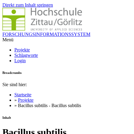
Direkt zum Inhalt springen
FORSCHUNGSINFORMATIONSSYSTEM
Menü
Projekte
Schlagworte
Login
Breadcrumbs
Sie sind hier:
Startseite
»
Projekte
» Bacillus subtilis - Bacillus subtilis
Inhalt
Bacillus subtilis