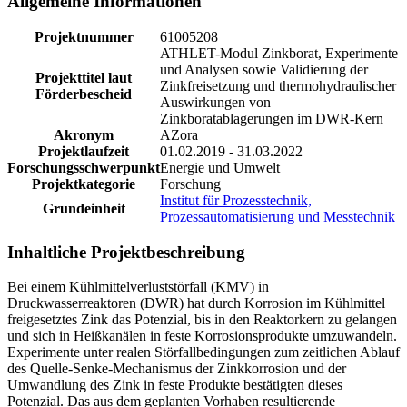
Allgemeine Informationen
Projektnummer
61005208
ATHLET-Modul Zinkborat, Experimente
und Analysen sowie Validierung der
Projekttitel laut
Zinkfreisetzung und thermohydraulischer
Förderbescheid
Auswirkungen von
Zinkboratablagerungen im DWR-Kern
Akronym
AZora
Projektlaufzeit
01.02.2019 - 31.03.2022
Forschungsschwerpunkt
Energie und Umwelt
Projektkategorie
Forschung
Institut für Prozesstechnik,
Grundeinheit
Prozessautomatisierung und Messtechnik
Inhaltliche Projektbeschreibung
Bei einem Kühlmittelverluststörfall (KMV) in
Druckwasserreaktoren (DWR) hat durch Korrosion im Kühlmittel
freigesetztes Zink das Potenzial, bis in den Reaktorkern zu gelangen
und sich in Heißkanälen in feste Korrosionsprodukte umzuwandeln.
Experimente unter realen Störfallbedingungen zum zeitlichen Ablauf
des Quelle-Senke-Mechanismus der Zinkkorrosion und der
Umwandlung des Zink in feste Produkte bestätigten dieses
Potenzial. Das aus dem geplanten Vorhaben resultierende