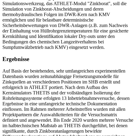
Simulationswerkzeug, das ATHLET-Modul "Zinkborat", soll die
Simulation von Zinkborat-Abscheidungen und deren
thermohydraulischen Folgen im DWR-Kern nach KMV
ermöglichen und für belastbare deterministische
Sicherheitsbewertungen von DWR-Anlagen (z.B. zum Nachweis
der Einhaltung von Hüllrohrgrenztemperaturen für eine gesicherte
Kernkühlung und Identifikation lokaler Dry-outs unter den
Bedingungen des chemischen Langzeitverhaltens bei
Sumpfumwälzbetrieb nach KMV) eingesetzt werden.
Ergebnisse
Auf Basis der bestehenden, sehr umfangreichen experimentellen
Datenbasis wurden zeitunabhängige Freisetzungsmodelle für
Zinkquellen an verschiedenen Positionen im SHB erstellt und
erfolgreich in ATHLET portiert. Nach dem Aufbau des
Kernsimulators THETIS und der vollständigen Isolierung der
Rohrleitungssysteme erfolgten 13 Inbetriebnahmeversuche, dessen
Ergebnisse in eine umfangreiche technische Dokumentation
einflossen. Im Rahmen mehrerer Arbeitstreffen wurden mit allen
Projektpartnern die Auswahlkriterien für die Versuchsmatrix
definiert und angewendet. Bis Ende 2020 wurden mehrere Versuche
im halbtechnischen Maßstab an THETIS durchgeführt, bei denen
signifikante, durch Zinkboratanlagerungen bewirkte