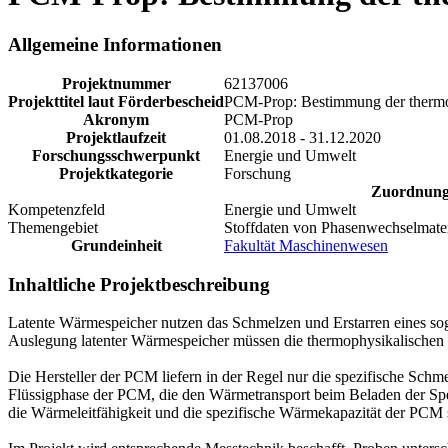
Allgemeine Informationen
Projektnummer
62137006
Projekttitel laut Förderbescheid
PCM-Prop: Bestimmung der thermop
Akronym
PCM-Prop
Projektlaufzeit
01.08.2018 - 31.12.2020
Forschungsschwerpunkt
Energie und Umwelt
Projektkategorie
Forschung
Zuordnun
Kompetenzfeld
Energie und Umwelt
Themengebiet
Stoffdaten von Phasenwechselmater
Grundeinheit
Fakultät Maschinenwesen
Inhaltliche Projektbeschreibung
Latente Wärmespeicher nutzen das Schmelzen und Erstarren eines s
Auslegung latenter Wärmespeicher müssen die thermophysikalischen S
Die Hersteller der PCM liefern in der Regel nur die spezifische Sch
Flüssigphase der PCM, die den Wärmetransport beim Beladen der Spe
die Wärmeleitfähigkeit und die spezifische Wärmekapazität der PCM 