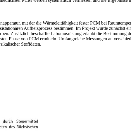
chiedlichster PCM werden systematisch vermessen und die Ergebnisse i
napparatur, mit der die Wärmeleitfähigkeit fester PCM bei Raumtemperat
sistationären Aufheizprozess bestimmen. Im Projekt wurde zunächst e
orben. Zusätzlich beschaffte Laborausrüstung erlaubt die Bestimmung d
 festen Phase von PCM ermitteln. Umfangreiche Messungen an verschie
ikalischer Stoffdaten.