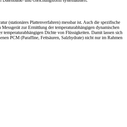
n Datenbank- und Gleichungsform systematisiert.
ur (stationäres Plattenverfahren) messbar ist. Auch die spezifische
in Messgerät zur Ermittlung der temperaturabhängigen dynamischen
er temperaturabhängigen Dichte von Flüssigkeiten. Damit lassen sich
denen PCM (Paraffine, Fettsäuren, Salzhydrate) nicht nur im Rahmen