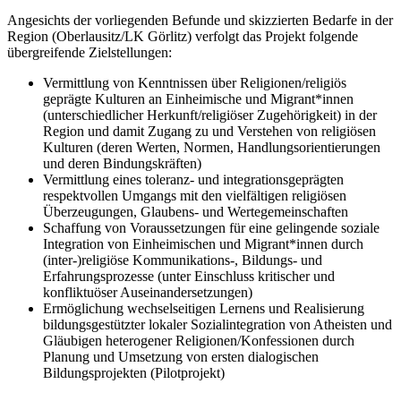
Angesichts der vorliegenden Befunde und skizzierten Bedarfe in der
Region (Oberlausitz/LK Görlitz) verfolgt das Projekt folgende
übergreifende Zielstellungen:
Vermittlung von Kenntnissen über Religionen/religiös
geprägte Kulturen an Einheimische und Migrant*innen
(unterschiedlicher Herkunft/religiöser Zugehörigkeit) in der
Region und damit Zugang zu und Verstehen von religiösen
Kulturen (deren Werten, Normen, Handlungsorientierungen
und deren Bindungskräften)
Vermittlung eines toleranz- und integrationsgeprägten
respektvollen Umgangs mit den vielfältigen religiösen
Überzeugungen, Glaubens- und Wertegemeinschaften
Schaffung von Voraussetzungen für eine gelingende soziale
Integration von Einheimischen und Migrant*innen durch
(inter-)religiöse Kommunikations-, Bildungs- und
Erfahrungsprozesse (unter Einschluss kritischer und
konfliktuöser Auseinandersetzungen)
Ermöglichung wechselseitigen Lernens und Realisierung
bildungsgestützter lokaler Sozialintegration von Atheisten und
Gläubigen heterogener Religionen/Konfessionen durch
Planung und Umsetzung von ersten dialogischen
Bildungsprojekten (Pilotprojekt)