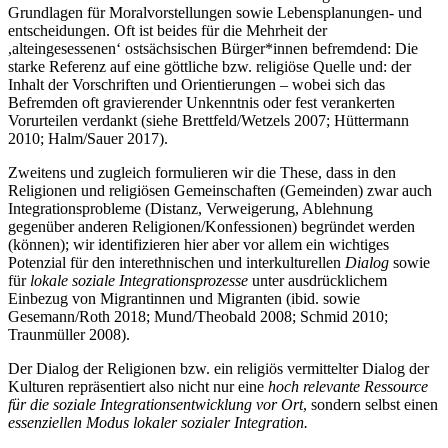
Grundlagen für Moralvorstellungen sowie Lebensplanungen- und
entscheidungen. Oft ist beides für die Mehrheit der
,alteingesessenen‘ ostsächsischen Bürger*innen befremdend: Die
starke Referenz auf eine göttliche bzw. religiöse Quelle und: der
Inhalt der Vorschriften und Orientierungen – wobei sich das
Befremden oft gravierender Unkenntnis oder fest verankerten
Vorurteilen verdankt (siehe Brettfeld/Wetzels 2007; Hüttermann
2010; Halm/Sauer 2017).
Zweitens und zugleich formulieren wir die These, dass in den
Religionen und religiösen Gemeinschaften (Gemeinden) zwar auch
Integrationsprobleme (Distanz, Verweigerung, Ablehnung
gegenüber anderen Religionen/Konfessionen) begründet werden
(können); wir identifizieren hier aber vor allem ein wichtiges
Potenzial für den interethnischen und interkulturellen
Dialog
sowie
für
lokale soziale Integrationsprozesse
unter ausdrücklichem
Einbezug von Migrantinnen und Migranten (ibid. sowie
Gesemann/Roth 2018; Mund/Theobald 2008; Schmid 2010;
Traunmüller 2008).
Der Dialog der Religionen bzw. ein religiös vermittelter Dialog der
Kulturen repräsentiert also nicht nur eine
hoch relevante Ressource
für die soziale Integrationsentwicklung vor Ort
, sondern selbst einen
essenziellen Modus lokaler sozialer Integration.