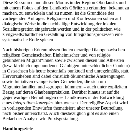
Diese Ressource und diesen Modus in der Region Oberlausitz und
mit einem Fokus auf den Landkreis Görlitz zu erkunden, bekannt zu
machen, zu entwickeln und zu nutzen, ist die Grundidee des
vorliegenden Antrages. Religionen und Konfessionen sollen auf
dialogische Weise in die nachhaltige Entwicklung der lokalen
Sozialintegration eingebracht werden und in der politischen wie
zivilgesellschaftlichen Gestaltung von Integrationsprozessen eine
systematische Rolle spielen.
Nach bisherigen Erkenntnissen finden derartige Dialoge zwischen
religiösen Gemeinschaften Einheimischer und von religiös
gebundenen Migrant*innen sowie zwischen diesen und Atheisten
(bzw. kirchlich ungebundenen Gläubigen unterschiedlicher Couleur)
in Ostsachsen bis heute bestenfalls punktuell und unregelmäßig statt.
Hervorzuheben sind dabei christlich-ökumenische Anstrengungen
sowie Initiativen evangelischer Gemeinden, die sich um
Migrantenfamilien und –gruppen kümmern – auch unter explizitem
Bezug auf deren Glaubenspraktiken. Darüber hinaus ist auf die
gegenwärtigen Bemühungen des Landkreises in der Entwicklung
eines
Integrationskonzeptes
hinzuweisen. Der religiöse Aspekt wird
in vorliegenden Entwürfen thematisiert, aber unserer Beurteilung
nach bisher unterschätzt. Auch diesbezüglich gibt es also einen
Bedarf der Analyse wie Praxisgestaltung.
Handlungsziele