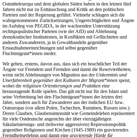
Ostmitteleuropa und dem globalen Süden haben in den letzten fünf
Jahren nicht nur zu Enttäuschung und Kritik an den politischen
Parteien und der Regierung geführt. Vielmehr schlugen sich die
wahrgenommenen Zurücksetzungen, Ungerechtigkeiten und Ängste
im Aufstieg von PEGIDA, in der wachsenden Unterstützung
rechtspopulistischer Parteien (wie der AfD) und Ablehnung
demokratischer Institutionen, in Konflikten mit Geflüchteten und
anderen Zuwanderern, ja in Gewalthandeln gegenüber
Erstaufnahmeeinrichtungen und selbst gegenüber
Fluchtmigrant*innen nieder.
Wir gehen, erstens, davon aus, dass sich ein beachtlicher Teil der
Ängste vor Fremdem und Fremden und damit die Reserviertheiten,
wenn nicht Ablehnungen von Migration aus der
Unkenntnis und
Unerfahrenheit gegenüber den Kulturen der Migrant*innen
speist,
wobei die
religiösen Orientierungen und Praktiken
eine
herausragende Rolle spielen. Das gilt nicht nur für den Islam und
seine Verbreitung bei den Fluchtmigrant*innen der letzten drei
Jahre, sondern auch für Zuwanderer aus der östlichen EU bzw.
Osteuropas (vor allem Polen, Tschechen, Rumänen, Russen usw.).
Deren Glauben, Glaubensintensität wie Gemeindeleben repräsentiert
für viele Ostdeutsche angesichts der über vierzigjährigen
Säkularisierungs- und (teilweise aggressiven) Repressionspolitik
gegenüber Religionen und Kirchen (1945-1989) ein gravierendes
Fremdheitserlebnis und damit eine
gravierende Hürde für