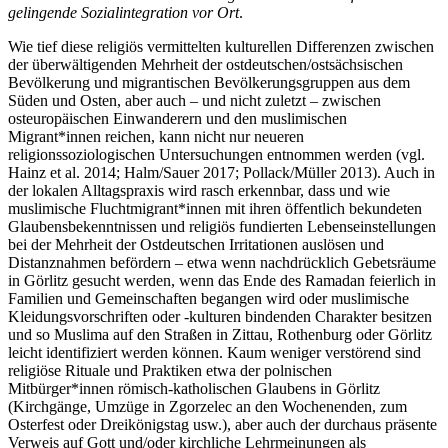
gelingende Sozialintegration vor Ort
.
Wie tief diese religiös vermittelten kulturellen Differenzen zwischen
der überwältigenden Mehrheit der ostdeutschen/ostsächsischen
Bevölkerung und migrantischen Bevölkerungsgruppen aus dem
Süden und Osten, aber auch – und nicht zuletzt – zwischen
osteuropäischen Einwanderern und den muslimischen
Migrant*innen reichen, kann nicht nur neueren
religionssoziologischen Untersuchungen entnommen werden (vgl.
Hainz et al. 2014; Halm/Sauer 2017; Pollack/Müller 2013). Auch in
der lokalen Alltagspraxis wird rasch erkennbar, dass und wie
muslimische Fluchtmigrant*innen mit ihren öffentlich bekundeten
Glaubensbekenntnissen und religiös fundierten Lebenseinstellungen
bei der Mehrheit der Ostdeutschen Irritationen auslösen und
Distanznahmen befördern – etwa wenn nachdrücklich Gebetsräume
in Görlitz gesucht werden, wenn das Ende des Ramadan feierlich in
Familien und Gemeinschaften begangen wird oder muslimische
Kleidungsvorschriften oder -kulturen bindenden Charakter besitzen
und so Muslima auf den Straßen in Zittau, Rothenburg oder Görlitz
leicht identifiziert werden können. Kaum weniger verstörend sind
religiöse Rituale und Praktiken etwa der polnischen
Mitbürger*innen römisch-katholischen Glaubens in Görlitz
(Kirchgänge, Umzüge in Zgorzelec an den Wochenenden, zum
Osterfest oder Dreikönigstag usw.), aber auch der durchaus präsente
Verweis auf Gott und/oder kirchliche Lehrmeinungen als