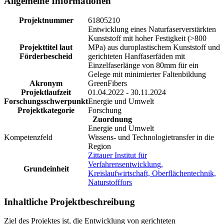
Allgemeine Informationen
Projektnummer
61805210
Entwicklung eines Naturfaserverstärkten
Kunststoff mit hoher Festigkeit (>800
Projekttitel laut
MPa) aus duroplastischem Kunststoff und
Förderbescheid
gerichteten Hanffaserfäden mit
Einzelfaserlänge von 80mm für ein
Gelege mit minimierter Faltenbildung
Akronym
GreenFibers
Projektlaufzeit
01.04.2022 - 30.11.2024
Forschungsschwerpunkt
Energie und Umwelt
Projektkategorie
Forschung
Zuordnung
Energie und Umwelt
Kompetenzfeld
Wissens- und Technologietransfer in die
Region
Zittauer Institut für
Verfahrensentwicklung,
Grundeinheit
Kreislaufwirtschaft, Oberflächentechnik,
Naturstofffors
Inhaltliche Projektbeschreibung
Ziel des Projektes ist, die Entwicklung von gerichteten