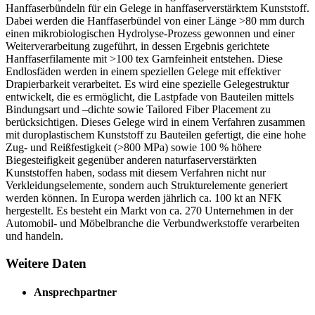
Hanffaserbündeln für ein Gelege in hanffaserverstärktem Kunststoff.
Dabei werden die Hanffaserbündel von einer Länge >80 mm durch
einen mikrobiologischen Hydrolyse-Prozess gewonnen und einer
Weiterverarbeitung zugeführt, in dessen Ergebnis gerichtete
Hanffaserfilamente mit >100 tex Garnfeinheit entstehen. Diese
Endlosfäden werden in einem speziellen Gelege mit effektiver
Drapierbarkeit verarbeitet. Es wird eine spezielle Gelegestruktur
entwickelt, die es ermöglicht, die Lastpfade von Bauteilen mittels
Bindungsart und –dichte sowie Tailored Fiber Placement zu
berücksichtigen. Dieses Gelege wird in einem Verfahren zusammen
mit duroplastischem Kunststoff zu Bauteilen gefertigt, die eine hohe
Zug- und Reißfestigkeit (>800 MPa) sowie 100 % höhere
Biegesteifigkeit gegenüber anderen naturfaserverstärkten
Kunststoffen haben, sodass mit diesem Verfahren nicht nur
Verkleidungselemente, sondern auch Strukturelemente generiert
werden können. In Europa werden jährlich ca. 100 kt an NFK
hergestellt. Es besteht ein Markt von ca. 270 Unternehmen in der
Automobil- und Möbelbranche die Verbundwerkstoffe verarbeiten
und handeln.
Weitere Daten
Ansprechpartner